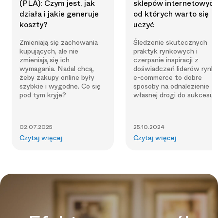
(PLA): Czym jest, jak
sklepów internetowych
działa i jakie generuje
od których warto się
koszty?
uczyć
Zmieniają się zachowania
Śledzenie skutecznych
kupujących, ale nie
praktyk rynkowych i
zmieniają się ich
czerpanie inspiracji z
wymagania. Nadal chcą,
doświadczeń liderów rynk
żeby zakupy online były
e-commerce to dobre
szybkie i wygodne. Co się
sposoby na odnalezienie
pod tym kryje?
własnej drogi do sukcesu.
02.07.2025
25.10.2024
Czytaj więcej
Czytaj więcej