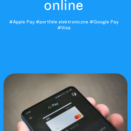
online
#Apple Pay
#portfele elektroniczne
#Google Pay
#Visa