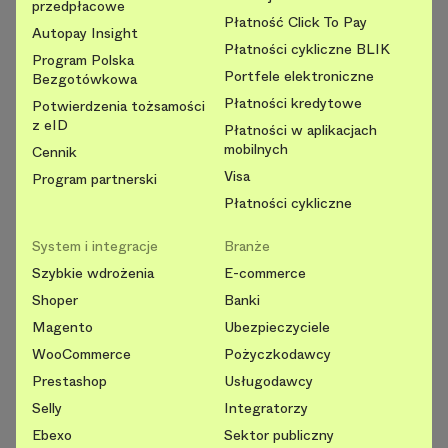
przedpłacowe
Płatność Click To Pay
Autopay Insight
Płatności cykliczne BLIK
Program Polska
Portfele elektroniczne
Bezgotówkowa
Płatności kredytowe
Potwierdzenia tożsamości
z eID
Płatności w aplikacjach
mobilnych
Cennik
Visa
Program partnerski
Płatności cykliczne
System i integracje
Branże
Szybkie wdrożenia
E-commerce
Shoper
Banki
Magento
Ubezpieczyciele
WooCommerce
Pożyczkodawcy
Prestashop
Usługodawcy
Selly
Integratorzy
Ebexo
Sektor publiczny