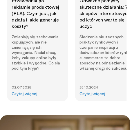
Przewodnik po
Odważne pomysły i
reklamie produktowej
skuteczne działania: 7
(PLA): Czym jest, jak
sklepów internetowych
działa i jakie generuje
od których warto się
koszty?
uczyć
Zmieniają się zachowania
Śledzenie skutecznych
kupujących, ale nie
praktyk rynkowych i
zmieniają się ich
czerpanie inspiracji z
wymagania. Nadal chcą,
doświadczeń liderów rynk
żeby zakupy online były
e-commerce to dobre
szybkie i wygodne. Co się
sposoby na odnalezienie
pod tym kryje?
własnej drogi do sukcesu.
02.07.2025
25.10.2024
Czytaj więcej
Czytaj więcej