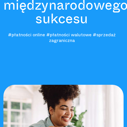
międzynarodoweg
sukcesu
#płatności online
#płatności walutowe
#sprzedaż
zagraniczna