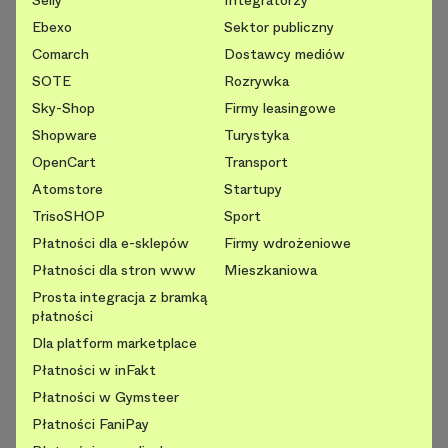
Selly
Integratorzy
Ebexo
Sektor publiczny
Comarch
Dostawcy mediów
SOTE
Rozrywka
Sky-Shop
Firmy leasingowe
Shopware
Turystyka
OpenCart
Transport
Atomstore
Startupy
TrisoSHOP
Sport
Płatności dla e-sklepów
Firmy wdrożeniowe
Płatności dla stron www
Mieszkaniowa
Prosta integracja z bramką
płatności
Dla platform marketplace
Płatności w inFakt
Płatności w Gymsteer
Płatności FaniPay