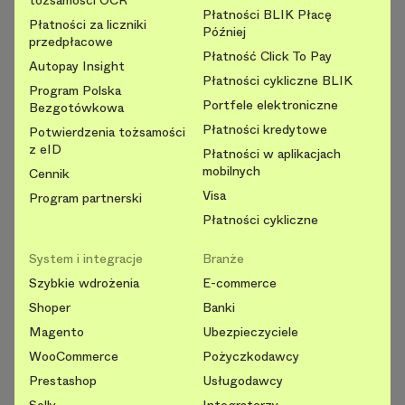
tożsamości OCR
Płatności BLIK Płacę
Płatności za liczniki
Później
przedpłacowe
Płatność Click To Pay
Autopay Insight
Płatności cykliczne BLIK
Program Polska
Portfele elektroniczne
Bezgotówkowa
Płatności kredytowe
Potwierdzenia tożsamości
z eID
Płatności w aplikacjach
mobilnych
Cennik
Visa
Program partnerski
Płatności cykliczne
System i integracje
Branże
Szybkie wdrożenia
E-commerce
Shoper
Banki
Magento
Ubezpieczyciele
WooCommerce
Pożyczkodawcy
Prestashop
Usługodawcy