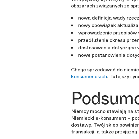
obszarach związanych ze sp
nowa definicja wady rzecz
nowy obowiązek aktualiza
wprowadzenie przepisów 
przedłużenie okresu przen
dostosowania dotyczące w
nowe postanowienia dotycz
Chcąc sprzedawać do niemie
konsumenckich
. Tutejszy ry
Podsum
Niemcy mocno stawiają na st
Niemiecki e-konsument – pod
dostawę. Twój sklep powinien
transakcji, a także przyjazną