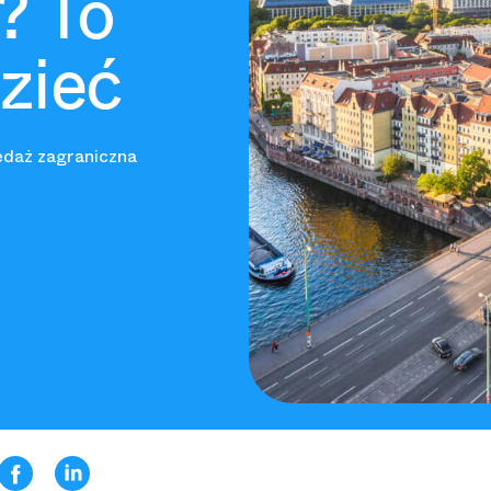
? To
zieć
daż zagraniczna