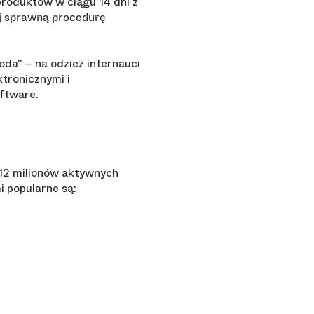
roduktów w ciągu 14 dni z
j sprawną procedurę
da" – na odzież internauci
ktronicznymi i
oftware.
112 milionów aktywnych
 popularne są: