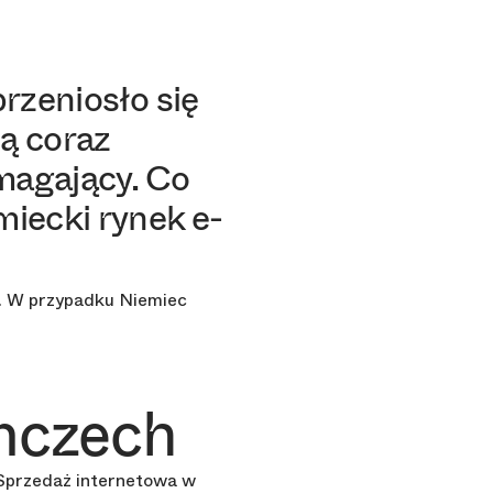
rzeniosło się
ą coraz
ymagający. Co
iecki rynek e-
ą. W przypadku Niemiec
mczech
. Sprzedaż internetowa w