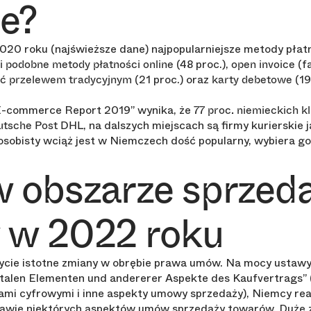
ie?
020 roku (najświeższe dane) najpopularniejsze metody płat
(48 proc.),
(f
i podobne metody płatności online
open invoice
(21 proc.) oraz
(19
ść przelewem tradycyjnym
karty debetowe
 E-commerce Report 2019” wynika, że
77 proc. niemieckich k
, na dalszych miejscach są firmy kurierskie 
utsche Post DHL
 osobisty wciąż jest w Niemczech dość popularny, wybiera go 
 obszarze sprzed
 w 2022 roku
 życie istotne zmiany w obrębie prawa umów. Na mocy ustaw
italen Elementen und andererer Aspekte des Kaufvertrags”
mi cyfrowymi i inne aspekty umowy sprzedaży), Niemcy rea
rawie niektórych aspektów umów sprzedaży towarów. Duże 