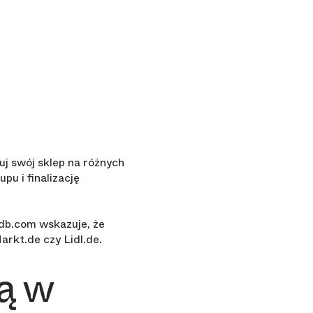
j swój sklep na różnych
pu i finalizację
db.com wskazuje, że
arkt.de czy Lidl.de.
ą w