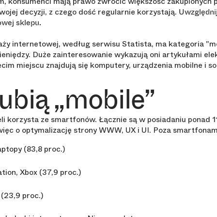
, konsumenci mają prawo zwrócić większość zakupionych p
jej decyzji, z czego dość regularnie korzystają.
Uwzględni
owej sklepu.
ży internetowej, według serwisu Statista, ma kategoria "mo
ieniędzy. Duże zainteresowanie wykazują oni artykułami ele
cim miejscu znajdują się komputery, urządzenia mobilne i s
ubią „mobile”
li korzysta ze smartfonów. Łącznie są w posiadaniu ponad 
więc o optymalizację strony WWW, UX i UI. Poza smartfonami
ptopy (83,8 proc.)
ation, Xbox (37,9 proc.)
(23,9 proc.)