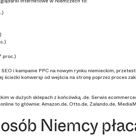
zeglądarki internetowe w Niemczech to:
.)
)
c.)
7 proc.)
a SEO i kampanie PPC na nowym rynku niemieckim, przetestu
j ścieżki konwersji od wejścia na stronę poprzez proces zaku
tkim w dużych sklepach z końcówką .de. Serwis ecommerce
 online to głównie: Amazon.de, Otto.de, Zalando.de, MediaM
posób Niemcy płac