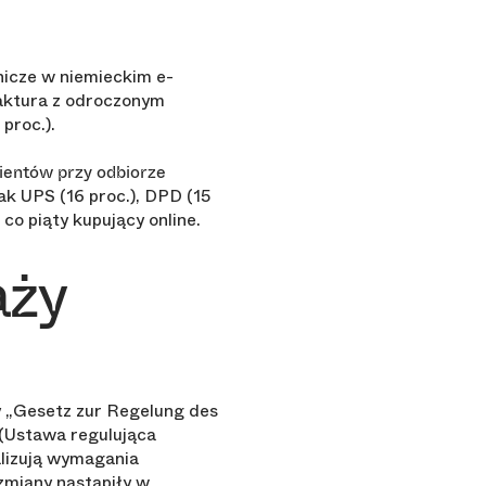
nicze w niemieckim e-
aktura z odroczonym
 proc.).
lientów przy odbiorze
jak UPS (16 proc.), DPD (15
co piąty kupujący online.
aży
y „Gesetz zur Regelung des
 (Ustawa regulująca
lizują wymagania
zmiany nastąpiły w