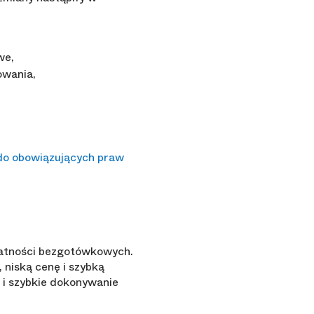
we,
owania,
 do obowiązujących praw
łatności bezgotówkowych.
niską cenę i szybką
 i szybkie dokonywanie