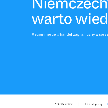
Niemczech
warto wied
#ecommerce
#handel zagraniczny
#sprze
10.06.2022
Udostępnij: