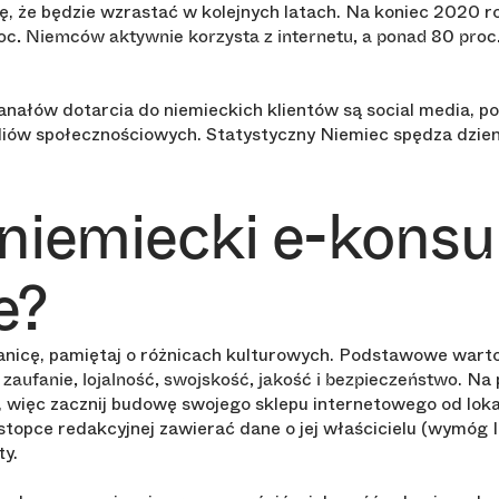
ię, że będzie wzrastać w kolejnych latach. Na koniec 2020 r
oc. Niemców aktywnie korzysta z internetu, a ponad 80 proc.
nałów dotarcia do niemieckich klientów są social media, po
iów społecznościowych. Statystyczny Niemiec spędza dzienn
t niemiecki e-kons
e?
nicę, pamiętaj o różnicach kulturowych. Podstawowe wart
o
. Na
zaufanie, lojalność, swojskość, jakość i bezpieczeństwo
y, więc zacznij budowę swojego sklepu internetowego od lo
stopce redakcyjnej zawierać dane o jej właścicielu (wymóg 
ty.