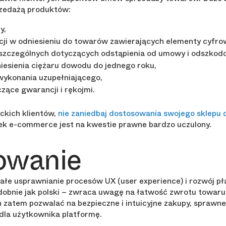
rzedażą produktów:
y,
cji w odniesieniu do towarów zawierających elementy cyfro
szczególnych dotyczących odstąpienia od umowy i odszkod
iesienia ciężaru dowodu do jednego roku,
ykonania uzupełniającego,
ące gwarancji i rękojmi.
ckich klientów,
nie zaniedbaj dostosowania swojego sklepu
nek e-commerce jest na kwestie prawne bardzo uczulony.
owanie
ałe usprawnianie procesów UX (user experience) i rozwój p
obnie jak polski – zwraca uwagę na łatwość zwrotu towaru, 
 zatem pozwalać na bezpieczne i intuicyjne zakupy, sprawne
 dla użytkownika platformę.