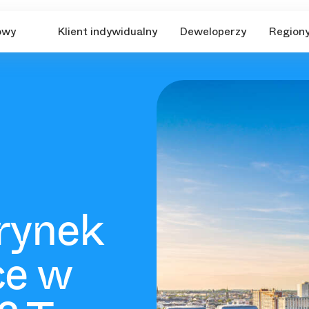
owy
Klient indywidualny
Deweloperzy
Region
 rynek
e w