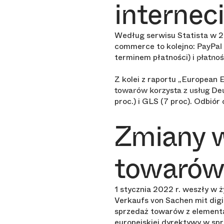
internec
Według serwisu Statista w 2
commerce to kolejno:
PayPal 
terminem płatności) i
płatno
Z kolei z raportu „European
towarów korzysta z usług De
proc.) i GLS (7 proc). Odbiór
Zmiany w
towarów
1 stycznia 2022 r. weszły w
Verkaufs von Sachen mit dig
sprzedaż towarów z elementa
europejskiej dyrektywy w sp