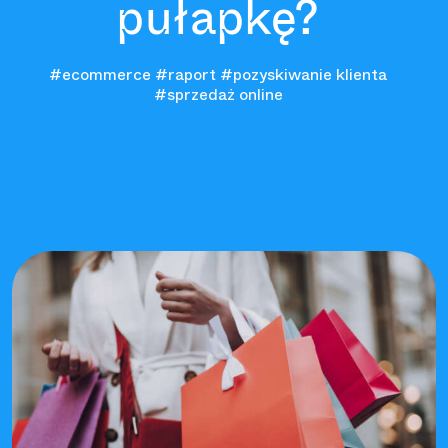
pułapkę?
#ecommerce
#raport
#pozyskiwanie klienta
#sprzedaż online