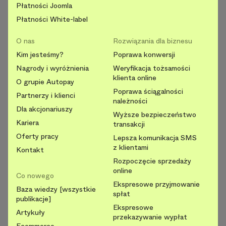
Płatności Joomla
Płatności White-label
O nas
Rozwiązania dla biznesu
Kim jesteśmy?
Poprawa konwersji
Nagrody i wyróżnienia
Weryfikacja tożsamości
klienta online
O grupie Autopay
Poprawa ściągalności
Partnerzy i klienci
należności
Dla akcjonariuszy
Wyższe bezpieczeństwo
Kariera
transakcji
Oferty pracy
Lepsza komunikacja SMS
z klientami
Kontakt
Rozpoczęcie sprzedaży
online
Co nowego
Ekspresowe przyjmowanie
Baza wiedzy [wszystkie
spłat
publikacje]
Ekspresowe
Artykuły
przekazywanie wypłat
Ecommerce