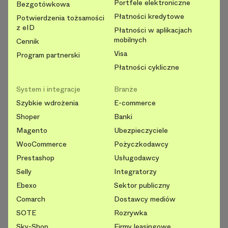
Portfele elektroniczne
Bezgotówkowa
Płatności kredytowe
Potwierdzenia tożsamości
z eID
Płatności w aplikacjach
mobilnych
Cennik
Visa
Program partnerski
Płatności cykliczne
System i integracje
Branże
Szybkie wdrożenia
E-commerce
Shoper
Banki
Magento
Ubezpieczyciele
WooCommerce
Pożyczkodawcy
Prestashop
Usługodawcy
Selly
Integratorzy
Ebexo
Sektor publiczny
Comarch
Dostawcy mediów
SOTE
Rozrywka
Sky-Shop
Firmy leasingowe