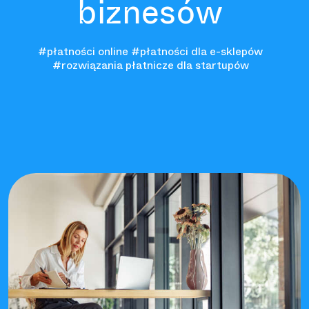
biznesów
#płatności online
#płatności dla e-sklepów
#rozwiązania płatnicze dla startupów