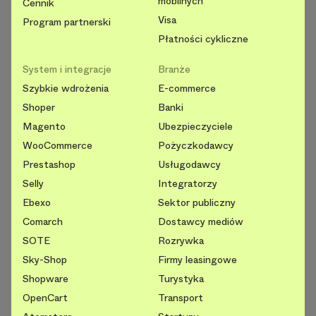
mobilnych
Cennik
Visa
Program partnerski
Płatności cykliczne
System i integracje
Branże
Szybkie wdrożenia
E-commerce
Shoper
Banki
Magento
Ubezpieczyciele
WooCommerce
Pożyczkodawcy
Prestashop
Usługodawcy
Selly
Integratorzy
Ebexo
Sektor publiczny
Comarch
Dostawcy mediów
SOTE
Rozrywka
Sky-Shop
Firmy leasingowe
Shopware
Turystyka
OpenCart
Transport