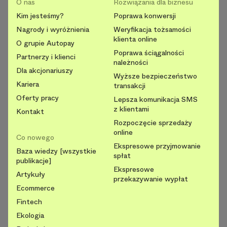
O nas
Rozwiązania dla biznesu
Kim jesteśmy?
Poprawa konwersji
Nagrody i wyróżnienia
Weryfikacja tożsamości
klienta online
O grupie Autopay
Poprawa ściągalności
Partnerzy i klienci
należności
Dla akcjonariuszy
Wyższe bezpieczeństwo
Kariera
transakcji
Oferty pracy
Lepsza komunikacja SMS
z klientami
Kontakt
Rozpoczęcie sprzedaży
online
Co nowego
Ekspresowe przyjmowanie
Baza wiedzy [wszystkie
spłat
publikacje]
Ekspresowe
Artykuły
przekazywanie wypłat
Ecommerce
Fintech
Ekologia