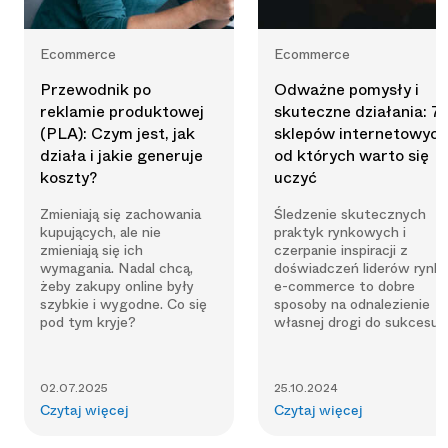
Ecommerce
Ecommerce
Przewodnik po
Odważne pomysły i
reklamie produktowej
skuteczne działania: 7
(PLA): Czym jest, jak
sklepów internetowych
działa i jakie generuje
od których warto się
koszty?
uczyć
Zmieniają się zachowania
Śledzenie skutecznych
kupujących, ale nie
praktyk rynkowych i
zmieniają się ich
czerpanie inspiracji z
wymagania. Nadal chcą,
doświadczeń liderów rynk
żeby zakupy online były
e-commerce to dobre
szybkie i wygodne. Co się
sposoby na odnalezienie
pod tym kryje?
własnej drogi do sukcesu.
02.07.2025
25.10.2024
Czytaj więcej
Czytaj więcej