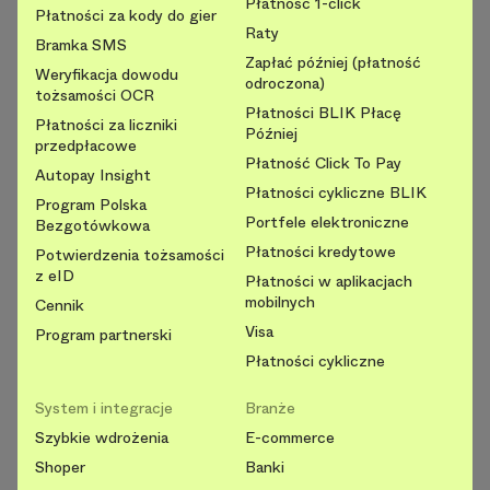
Płatność 1-click
Płatności za kody do gier
Raty
Bramka SMS
Zapłać później (płatność
Weryfikacja dowodu
odroczona)
tożsamości OCR
Płatności BLIK Płacę
Płatności za liczniki
Później
przedpłacowe
Płatność Click To Pay
Autopay Insight
Płatności cykliczne BLIK
Program Polska
Portfele elektroniczne
Bezgotówkowa
Płatności kredytowe
Potwierdzenia tożsamości
z eID
Płatności w aplikacjach
mobilnych
Cennik
Visa
Program partnerski
Płatności cykliczne
System i integracje
Branże
Szybkie wdrożenia
E-commerce
Shoper
Banki