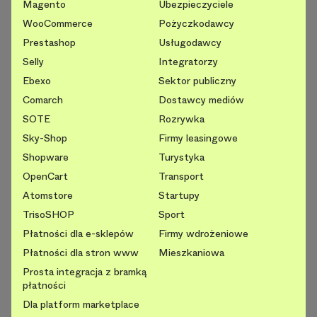
Magento
Ubezpieczyciele
WooCommerce
Pożyczkodawcy
Prestashop
Usługodawcy
Selly
Integratorzy
Ebexo
Sektor publiczny
Comarch
Dostawcy mediów
SOTE
Rozrywka
Sky-Shop
Firmy leasingowe
Shopware
Turystyka
OpenCart
Transport
Atomstore
Startupy
TrisoSHOP
Sport
Płatności dla e-sklepów
Firmy wdrożeniowe
Płatności dla stron www
Mieszkaniowa
Prosta integracja z bramką
płatności
Dla platform marketplace