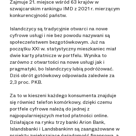
Zajmuje 21. miejsce wśród 63 krajów w
szwajcarskim rankingu IMD z 2021 r. mierzącym
konkurencyjność państw.
Islandczycy są tradycyjnie
otwarci na nowe
i nie bez powodu nazywani są
cyfrowe usługi
społeczeństwem bezgotówkowym. Już na
początku XXI w. statystyczny mieszkaniec miał
dwie karty płatnicze w portfelu. Wynika to
zarówno z otwartości na nowe usługi jak i
pragmatyki, bo Islandczycy lubią podróżować.
Dziś obrót gotówkowy odpowiada zaledwie za
2,3 proc. PKB.
Za to w kieszeni każdego konsumenta znajduje
się również telefon komórkowy, dzięki czemu
portfele cyfrowe należą do jednej z
najpopularniejszych metod płatności online.
Działające na rynku trzy banki Arion Bank,
Islandsbanki i Landsbankinn są zaangażowane w
projekty zwiększające świadomość finansową, a