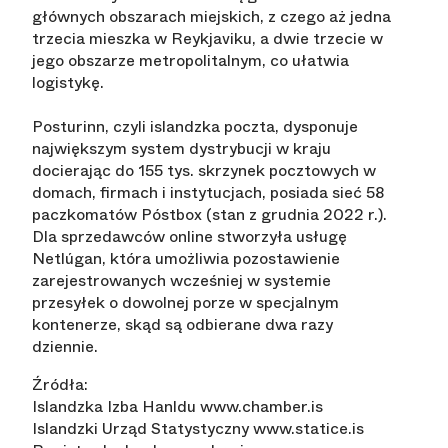
głównych obszarach miejskich, z czego aż jedna
trzecia mieszka w Reykjaviku, a dwie trzecie w
jego obszarze metropolitalnym, co ułatwia
logistykę.
Posturinn, czyli islandzka poczta, dysponuje
największym system dystrybucji w kraju
docierając do 155 tys. skrzynek pocztowych w
domach, firmach i instytucjach, posiada sieć 58
paczkomatów Póstbox (stan z grudnia 2022 r.).
Dla sprzedawców online stworzyła usługę
Netlúgan, która umożliwia pozostawienie
zarejestrowanych wcześniej w systemie
przesyłek o dowolnej porze w specjalnym
kontenerze, skąd są odbierane dwa razy
dziennie.
Źródła:
Islandzka Izba Hanldu www.chamber.is
Islandzki Urząd Statystyczny www.statice.is