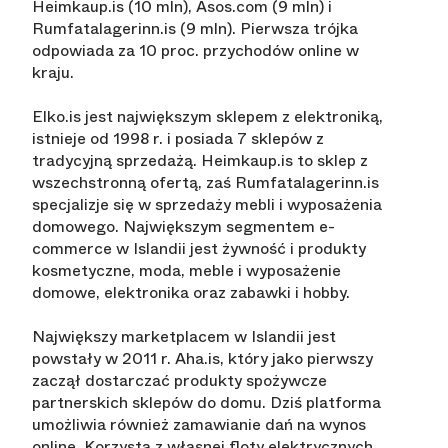
Heimkaup.is (10 mln), Asos.com (9 mln) i
Rumfatalagerinn.is (9 mln). Pierwsza trójka
odpowiada za 10 proc. przychodów online w
kraju.
Elko.is jest największym sklepem z elektroniką,
istnieje od 1998 r. i posiada 7 sklepów z
tradycyjną sprzedażą. Heimkaup.is to sklep z
wszechstronną ofertą, zaś Rumfatalagerinn.is
specjalizje się w sprzedaży mebli i wyposażenia
domowego. Największym segmentem e-
commerce w Islandii jest żywność i produkty
kosmetyczne, moda, meble i wyposażenie
domowe, elektronika oraz zabawki i hobby.
Największy marketplacem w Islandii jest
powstały w 2011 r. Aha.is, który jako pierwszy
zaczął dostarczać produkty spożywcze
partnerskich sklepów do domu. Dziś platforma
umożliwia również zamawianie dań na wynos
online. Korzysta z własnej floty elektrycznych