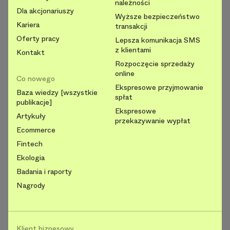
należności
Dla akcjonariuszy
Wyższe bezpieczeństwo
Kariera
transakcji
Oferty pracy
Lepsza komunikacja SMS
z klientami
Kontakt
Rozpoczęcie sprzedaży
online
Co nowego
Ekspresowe przyjmowanie
Baza wiedzy [wszystkie
spłat
publikacje]
Ekspresowe
Artykuły
przekazywanie wypłat
Ecommerce
Fintech
Ekologia
Badania i raporty
Nagrody
Klient biznesowy