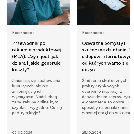
Ecommerce
Ecommerce
Przewodnik po
Odważne pomysły i
reklamie produktowej
skuteczne działania: 7
(PLA): Czym jest, jak
sklepów internetowych
działa i jakie generuje
od których warto się
koszty?
uczyć
Zmieniają się zachowania
Śledzenie skutecznych
kupujących, ale nie
praktyk rynkowych i
zmieniają się ich
czerpanie inspiracji z
wymagania. Nadal chcą,
doświadczeń liderów rynk
żeby zakupy online były
e-commerce to dobre
szybkie i wygodne. Co się
sposoby na odnalezienie
pod tym kryje?
własnej drogi do sukcesu.
02.07.2025
25.10.2024