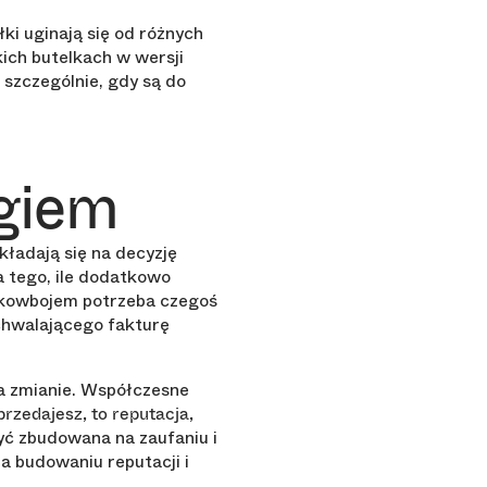
ki uginają się od różnych
kich butelkach w wersji
 szczególnie, gdy są do
giem
kładają się na decyzję
a tego, ile dodatkowo
ia kowbojem potrzeba czegoś
achwalającego fakturę
ła zmianie. Współczesne
przedajesz, to reputacja,
yć zbudowana na zaufaniu i
a budowaniu reputacji i