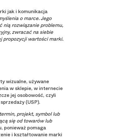
ki jak i komunikacja
myślenia o marce. Jego
ć nią rozwiązanie problemu,
yjny, zwracać na siebie
j propozycji wartości marki.
nty wizualne, używane
enia w sklepie, w internecie
zcze jej osobowość, czyli
 sprzedaży (USP).
ermin, projekt, symbol lub
iącą się od towarów lub
gu, ponieważ pomaga
enie i kształtowanie marki