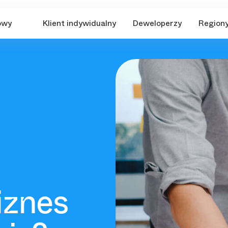
owy
Klient indywidualny
Deweloperzy
Region
iznes