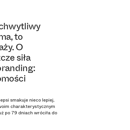
 chwytliwy
ma, to
aży. O
cze siła
branding:
omości
epsi smakuje nieco lepiej,
 swoim charakterystycznym
uż po 79 dniach wróciła do