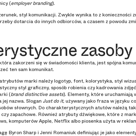
icy (
employer branding
).
zerunek, styl komunikacji. Zwykle wynika to z konieczności 
rzeby dotarcia do innych odbiorców, a czasem z powodu zmi
rystyczne zasoby
 która zakorzeni się w świadomości klienta, jest spójna kom
szeć ten sam komunikat.
rybutów marki należy logotyp, font, kolorystyka, styl wizu
tyczny styl graficzny, sposób robienia czy kadrowania zdjęć
(
brand distinctive assets
). Elementy, które uruchamiają 
arki
 jej nazwa. Slogan
Just do it
, używany jako fraza w języku c
sobów słownych. Do charakterystycznych atutów należą ta
, czy zapachowe. Również atrybuty dźwiękowe, które z mark
ws, komputerów Apple, Netflix albo piosenka użyta w reklam
gę Byron Sharp i Jenni Romaniuk definiując je jako
element