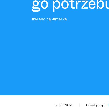
go potrzeb
#branding
#marka
28.03.2023
Udostępnij: