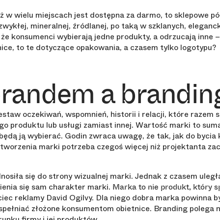
ż w wielu miejscach jest dostępna za darmo, to sklepowe pół
wykłej, mineralnej, źródlanej, po taką w szklanych, eleganc
że konsumenci wybierają jedne produkty, a odrzucają inne –
żnice, to te dotyczące opakowania, a czasem tylko logotypu?
brandem a brandin
staw oczekiwań, wspomnień, historii i relacji, które razem s
o produktu lub usługi zamiast innej. Wartość marki to sum
o będą ją wybierać. Godin zwraca uwagę, że tak, jak do byc
 stworzenia marki potrzeba czegoś więcej niż projektanta z
dnosiła się do strony wizualnej marki. Jednak z czasem uleg
mienia się sam charakter marki.
Marka to nie produkt, który s
iec reklamy David Ogilvy. Dla niego dobra marka powinna b
spełniać złożone konsumentom obietnice. Branding polega n
nku firmy i jej produktów.