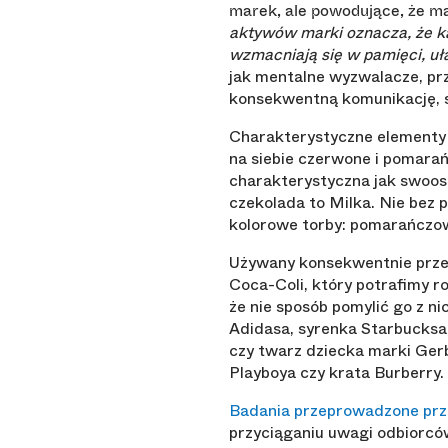
marek, ale powodujące, że ma
aktywów marki oznacza, że ka
wzmacniają się w pamięci, uła
jak mentalne wyzwalacze, pr
konsekwentną komunikację, sp
Charakterystyczne elementy o
na siebie czerwone i pomara
charakterystyczna jak swoos
czekolada to Milka. Nie bez 
kolorowe torby: pomarańczowe 
Używany konsekwentnie przez 
Coca-Coli, który potrafimy ro
że nie sposób pomylić go z ni
Adidasa, syrenka Starbucksa
czy twarz dziecka marki Gerb
Playboya czy krata Burberry.
Badania przeprowadzone prz
przyciąganiu uwagi odbiorców