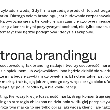
zykładu z wodą. Gdy firma sprzedaje produkt, to postrzega
arka. Dlatego celem brandingu jest budowanie rozpoznawal
ka wyróżnia się na tle konkurencji i zajmuje czołowe miejsc
arkę z konkretnymi pozytywnymi cechami, nie tylko bez tru
automatycznie będzie podejmował decyzje zakupowe.
trona brandingu
ię osobowością, tak branding nadaje i tworzy osobowość mar
dzie opiekunem lub wojownikiem, inna będzie dzielić się wied
ze inna będzie zwykłym człowiekiem. Efektem takiej antropom
ę z marką, traktuje ją jak znajomego czy wręcz przyjaciela: u
 sięgając po jej produkty, a nie konkurencji.
ting. Pierwszy kreuje tożsamość marki, drugi koncentruje si
ng to strategia obliczona na działania w długiej perspekt
 Poza tym marka to nie tylko obraz jaki widzą klienci, ale tak