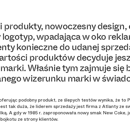
ci produkty, nowoczesny design,
 logotyp, wpadająca w oko rekla
nty konieczne do udanej sprzed
rtości produktów decyduje jesz
i marki. Właśnie tym zajmuje się 
nego wizerunku marki w świad
oferując podobny produkt, ze ślepych testów wynika, że to P
jest tak duża, że liderem sprzedaży jest firma z Atlanty ze
elką. A gdy w 1985 r. zaproponowała nowy smak New Coke, j
bojkotu ze strony klientów.