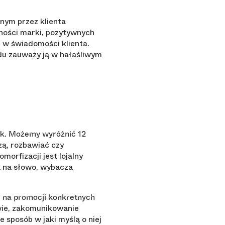
nym przez klienta
ności marki, pozytywnych
e w świadomości klienta.
du zauważy ją w hałaśliwym
ek.
Możemy wyróżnić 12
zą, rozbawiać czy
orfizacji jest lojalny
fa na słowo, wybacza
ę na promocji konkretnych
ywie, zakomunikowanie
że sposób w jaki myślą o niej