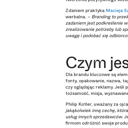
Zdaniem praktyka
Macieja S
werbalna. –
Branding to prze
zadaniem jest podkreślenie w
zrealizowanie potrzeby lub sp
uwagę i podobać się odbiorcom
Czym jes
Dla brandu kluczowe są eleme
fonty, opakowanie, nazwa, tag
czy oglądając reklamy. Jeśli 
tożsamość, misja, wyznawane 
Philip Kotler, uważany za oj
jakąkolwiek inną cechę, która
usług innych sprzedawców
. 
firmom odróżnić swoje produk