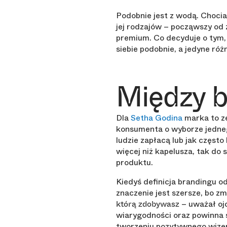
Podobnie jest z wodą. Chocia
jej rodzajów – począwszy od z
premium. Co decyduje o tym, 
siebie podobnie, a jedyne ró
Między 
Dla
Setha Godina
marka to ze
konsumenta o wyborze jedneg
ludzie zapłacą lub jak częst
więcej niż kapelusza, tak do
produktu.
Kiedyś definicja brandingu o
znaczenie jest szersze, bo z
– uważał ojc
którą zdobywasz
wiarygodności oraz powinna 
tworzeniu pozytywnego wizeru