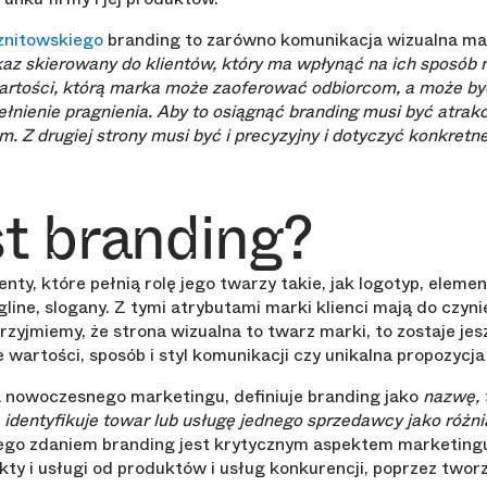
znitowskiego
branding to zarówno komunikacja wizualna mar
kaz skierowany do klientów, który ma wpłynąć na ich sposób 
artości, którą marka może zaoferować odbiorcom, a może by
ełnienie pragnienia. Aby to osiągnąć branding musi być atrakc
. Z drugiej strony musi być i precyzyjny i dotyczyć konkretne
t branding?
nty, które pełnią rolę jego twarzy takie, jak logotyp, eleme
line, slogany. Z tymi atrybutami marki klienci mają do czyni
przyjmiemy, że strona wizualna to twarz marki, to zostaje jes
wartości, sposób i styl komunikacji czy unikalna propozycja
ca nowoczesnego marketingu, definiuje branding jako
nazwę, t
 identyfikuje towar lub usługę jednego sprzedawcy jako różn
Jego zdaniem branding jest krytycznym aspektem marketin
ty i usługi od produktów i usług konkurencji, poprzez tworz