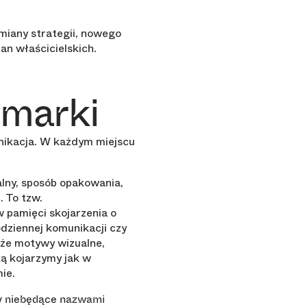
zmiany strategii, nowego
an właścicielskich.
 marki
unikacja. W każdym miejscu
alny, sposób opakowania,
. To tzw.
w pamięci skojarzenia o
odziennej komunikacji czy
kże motywy wizualne,
ą kojarzymy jak w
ie.
y niebędące nazwami