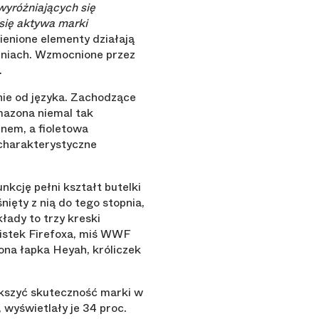
wyróżniających się
się aktywa marki
nione elementy działają
eniach. Wzmocnione przez
.
nie od języka. Zachodzące
mazona niemal tak
nem, a fioletowa
 charakterystyczne
kcję pełni kształt butelki
nięty z nią do tego stopnia,
kłady to trzy kreski
listek Firefoxa, miś WWF
ona łapka Heyah, króliczek
kszyć skuteczność marki w
 wyświetlały je 34 proc.