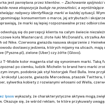
. –
Zachowanie spójności 
rka jest pamiętana przez klientów
żda nowa ekspozycja buduje na przeszłości, a wyróżniające 
twiając nabywcy identyfikację marki w każdej sytuacji.
Wymie
zypominając konsumentom o marce, jej atrybutach i skojarz
rawiają, że marki są lepiej rozpoznawalne przez odbiorców
dwołują się do percepcji klienta na całym świecie niezależ
ńczowe koła Mastercard, złote łuki McDonald’s, strzałka A
h od Nike. Czerwona gwiazda nasuwa skojarzenie z Heineke
powodu dostawcy jedzenia, których mijamy na ulicach, mają
(Pyszne.pl), zielone (Uber) czy żółte (Glovo).
T-Mobile kolor magenta stał się synonimem marki. Taką fun
zpoznać po ciemku, ludzik Michelin to brand hero marki zroś
czym innym, podobnie jak styl historyjek Red Bulla. Inne przy
, krokodyl Lacoste, gwiazda Mercedesa, ptaszek Twittera, 
er, sylwetka kobiety z rozwianymi włosami od Wella, czerw
ez Ipsos
wykazały, że charakterystyczne aktywa mogą zwię
. Okazuje się, że wśród reklam, te które przykuwały uwagę,