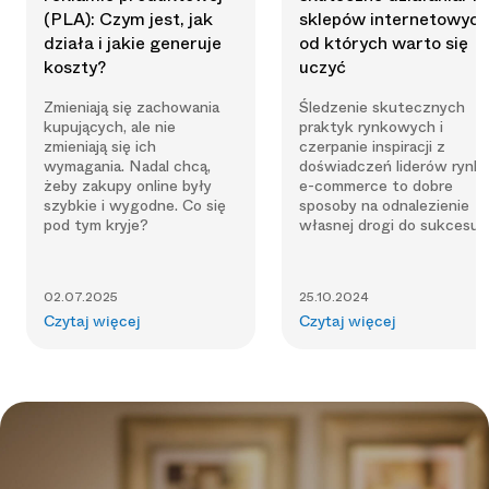
(PLA): Czym jest, jak
sklepów internetowych
działa i jakie generuje
od których warto się
koszty?
uczyć
Zmieniają się zachowania
Śledzenie skutecznych
kupujących, ale nie
praktyk rynkowych i
zmieniają się ich
czerpanie inspiracji z
wymagania. Nadal chcą,
doświadczeń liderów rynk
żeby zakupy online były
e-commerce to dobre
szybkie i wygodne. Co się
sposoby na odnalezienie
pod tym kryje?
własnej drogi do sukcesu.
02.07.2025
25.10.2024
Czytaj więcej
Czytaj więcej