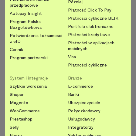
Później
przedpłacowe
Płatność Click To Pay
Autopay Insight
Płatności cykliczne BLIK
Program Polska
Portfele elektroniczne
Bezgotówkowa
Płatności kredytowe
Potwierdzenia tożsamości
z eID
Płatności w aplikacjach
mobilnych
Cennik
Visa
Program partnerski
Płatności cykliczne
System i integracje
Branże
Szybkie wdrożenia
E-commerce
Shoper
Banki
Magento
Ubezpieczyciele
WooCommerce
Pożyczkodawcy
Prestashop
Usługodawcy
Selly
Integratorzy
Ebexo
Sektor publiczny