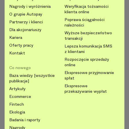
Nagrody i wyróżnienia
Weryfikacja tożsamości
klienta online
O grupie Autopay
Poprawa ściągalności
Partnerzy i klienci
należności
Dla akcjonariuszy
Wyższe bezpieczeństwo
Kariera
transakcji
Oferty pracy
Lepsza komunikacja SMS
z klientami
Kontakt
Rozpoczęcie sprzedaży
online
Co nowego
Ekspresowe przyjmowanie
Baza wiedzy [wszystkie
spłat
publikacje]
Ekspresowe
Artykuły
przekazywanie wypłat
Ecommerce
Fintech
Ekologia
Badania i raporty
Nagrody