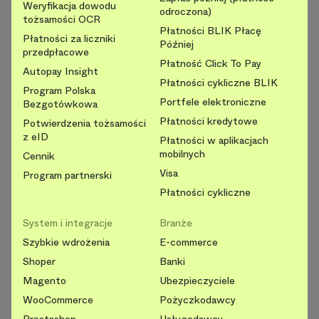
Weryfikacja dowodu
odroczona)
tożsamości OCR
Płatności BLIK Płacę
Płatności za liczniki
Później
przedpłacowe
Płatność Click To Pay
Autopay Insight
Płatności cykliczne BLIK
Program Polska
Portfele elektroniczne
Bezgotówkowa
Płatności kredytowe
Potwierdzenia tożsamości
z eID
Płatności w aplikacjach
mobilnych
Cennik
Visa
Program partnerski
Płatności cykliczne
System i integracje
Branże
Szybkie wdrożenia
E-commerce
Shoper
Banki
Magento
Ubezpieczyciele
WooCommerce
Pożyczkodawcy
Prestashop
Usługodawcy