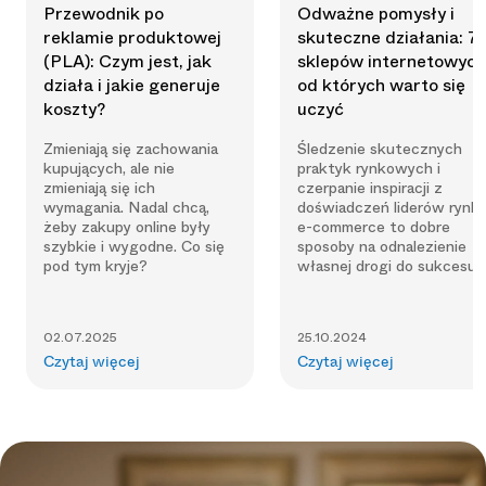
Przewodnik po
Odważne pomysły i
reklamie produktowej
skuteczne działania: 7
(PLA): Czym jest, jak
sklepów internetowych
działa i jakie generuje
od których warto się
koszty?
uczyć
Zmieniają się zachowania
Śledzenie skutecznych
kupujących, ale nie
praktyk rynkowych i
zmieniają się ich
czerpanie inspiracji z
wymagania. Nadal chcą,
doświadczeń liderów rynk
żeby zakupy online były
e-commerce to dobre
szybkie i wygodne. Co się
sposoby na odnalezienie
pod tym kryje?
własnej drogi do sukcesu.
02.07.2025
25.10.2024
Czytaj więcej
Czytaj więcej