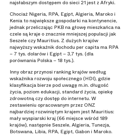
najsłabszym dostępem do sieci 21 jest z Afryki.
Chociaż Nigeria, RPA, Egipt, Algieria, Maroko i
Kenia to największe gospodarki na kontynencie,
jednak przeliczając PKB na głowę mieszkańca na
czele są kraje o znacznie mniejszej populacji jak
Seszele czy Mauritius. Z dużych krajów
najwyższy wskaźnik dochodu per capita ma RPA
– 7 tys. dolarów i Egipt – 3,7 tys. (dla
porównania Polska – 18 tys.).
Inny obraz przynosi ranking krajów według
wskaźnika rozwoju społecznego (HDI), gdzie
klasyfikacja bierze pod uwagę m.in. długość
życia, poziom edukacji, standard życia, opiekę
zdrowotną czy dostęp do internetu. W
zestawieniu opracowanym przez ONZ
najbardziej rozwiniętym krajem jest Mauritius:
mały wyspiarski kraj (66 miejsce wśród 189
krajów), następnie Seszele, Algieria, Tunezja,
Botswana, Libia, RPA, Egipt, Gabon i Maroko.