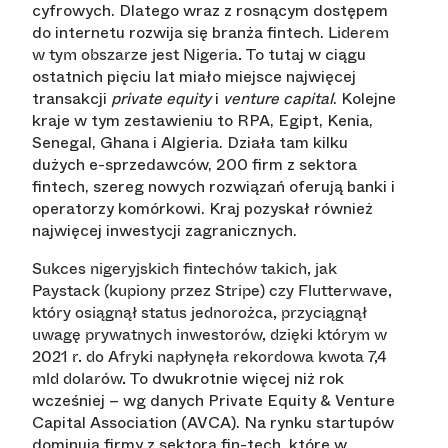
cyfrowych. Dlatego wraz z rosnącym dostępem
do internetu rozwija się branża fintech.
Liderem
To tutaj w ciągu
w tym obszarze jest Nigeria.
ostatnich pięciu lat miało miejsce najwięcej
transakcji
private equity
i
venture capital
. Kolejne
kraje w tym zestawieniu to RPA, Egipt, Kenia,
Senegal, Ghana i Algieria. Działa tam kilku
dużych e-sprzedawców, 200 firm z sektora
fintech, szereg nowych rozwiązań oferują banki i
operatorzy komórkowi. Kraj pozyskał również
najwięcej inwestycji zagranicznych.
Sukces nigeryjskich fintechów takich, jak
Paystack (kupiony przez Stripe) czy Flutterwave,
który osiągnął status jednorożca, przyciągnął
uwagę prywatnych inwestorów, dzięki którym w
2021 r. do Afryki napłynęła rekordowa kwota 7,4
To dwukrotnie więcej niż rok
mld dolarów.
wcześniej – wg danych Private Equity & Venture
Capital Association (AVCA). Na rynku startupów
dominują firmy z sektora fin-tech, które w