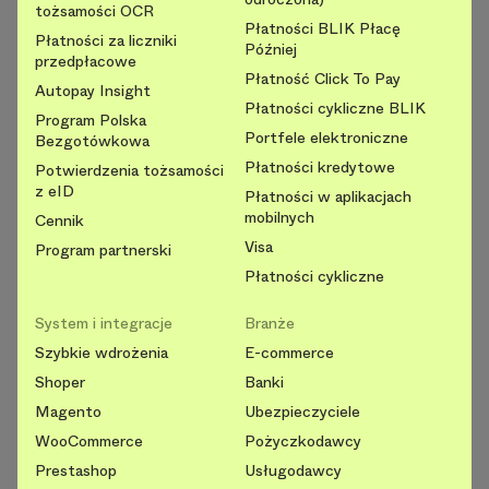
tożsamości OCR
Płatności BLIK Płacę
Płatności za liczniki
Później
przedpłacowe
Płatność Click To Pay
Autopay Insight
Płatności cykliczne BLIK
Program Polska
Portfele elektroniczne
Bezgotówkowa
Płatności kredytowe
Potwierdzenia tożsamości
z eID
Płatności w aplikacjach
mobilnych
Cennik
Visa
Program partnerski
Płatności cykliczne
System i integracje
Branże
Szybkie wdrożenia
E-commerce
Shoper
Banki
Magento
Ubezpieczyciele
WooCommerce
Pożyczkodawcy
Prestashop
Usługodawcy