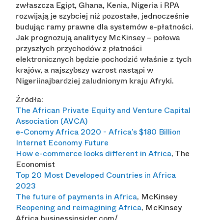
zwłaszcza
Egipt, Ghana, Kenia, Nigeria i RPA
, jednocześnie
rozwijają je szybciej niż pozostałe
budując ramy prawne dla systemów e-płatności.
Jak prognozują analitycy McKinsey –
połowa
przyszłych przychodów z płatności
elektronicznych będzie pochodzić właśnie z tych
krajów, a najszybszy wzrost nastąpi w
.
Nigeriinajbardziej zaludnionym kraju Afryki
Źródła:
The African Private Equity and Venture Capital
Association (AVCA)
e-Conomy Africa 2020 - Africa’s $180 Billion
Internet Economy Future
How e-commerce looks different in Africa
, The
Economist
Top 20 Most Developed Countries in Africa
2023
The future of payments in Africa
, McKinsey
Reopening and reimagining Africa
, McKinsey
Africa.businessinsider.com/