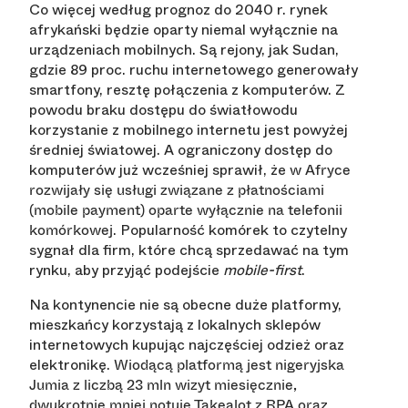
Co więcej według prognoz do 2040 r. rynek
afrykański będzie oparty niemal wyłącznie na
urządzeniach mobilnych. Są rejony, jak Sudan,
gdzie 89 proc. ruchu internetowego generowały
smartfony, resztę połączenia z komputerów. Z
powodu braku dostępu do światłowodu
korzystanie z mobilnego internetu jest powyżej
średniej światowej. A ograniczony dostęp do
komputerów już wcześniej sprawił, że
w Afryce
rozwijały się usługi związane z płatnościami
(mobile payment) oparte wyłącznie na telefonii
. Popularność komórek to czytelny
komórkowej
sygnał dla firm, które chcą sprzedawać na tym
rynku, aby przyjąć podejście
mobile-first
.
Na kontynencie nie są obecne duże platformy,
mieszkańcy korzystają z lokalnych sklepów
internetowych kupując najczęściej odzież oraz
elektronikę.
Wiodącą platformą jest nigeryjska
Jumia z liczbą 23 mln wizyt miesięcznie,
dwukrotnie mniej notuje Takealot z RPA oraz