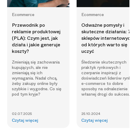
Ecommerce
Ecommerce
Przewodnik po
Odważne pomysły i
reklamie produktowej
skuteczne działania: 7
(PLA): Czym jest, jak
sklepów internetowych
działa i jakie generuje
od których warto się
koszty?
uczyć
Zmieniają się zachowania
Śledzenie skutecznych
kupujących, ale nie
praktyk rynkowych i
zmieniają się ich
czerpanie inspiracji z
wymagania. Nadal chcą,
doświadczeń liderów rynk
żeby zakupy online były
e-commerce to dobre
szybkie i wygodne. Co się
sposoby na odnalezienie
pod tym kryje?
własnej drogi do sukcesu.
02.07.2025
25.10.2024
Czytaj więcej
Czytaj więcej