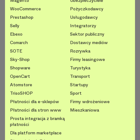
Magento
Ubezpieczyciele
WooCommerce
Pożyczkodawcy
Prestashop
Usługodawcy
Selly
Integratorzy
Ebexo
Sektor publiczny
Comarch
Dostawcy mediów
SOTE
Rozrywka
Sky-Shop
Firmy leasingowe
Shopware
Turystyka
OpenCart
Transport
Atomstore
Startupy
TrisoSHOP
Sport
Płatności dla e-sklepów
Firmy wdrożeniowe
Płatności dla stron www
Mieszkaniowa
Prosta integracja z bramką
płatności
Dla platform marketplace