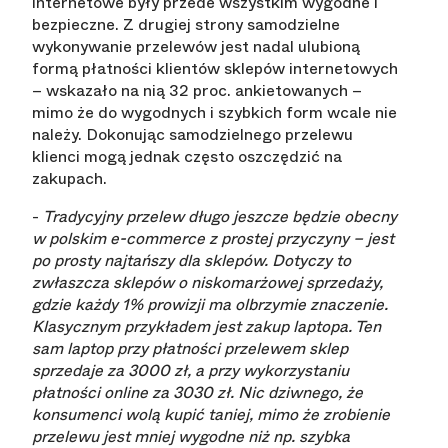
internetowe były przede wszystkim wygodne i
bezpieczne. Z drugiej strony samodzielne
wykonywanie przelewów jest nadal ulubioną
formą płatności klientów sklepów internetowych
– wskazało na nią 32 proc. ankietowanych –
mimo że do wygodnych i szybkich form wcale nie
należy. Dokonując samodzielnego przelewu
klienci mogą jednak często oszczędzić na
zakupach.
-
Tradycyjny przelew długo jeszcze będzie obecny
w polskim e-commerce z prostej przyczyny – jest
po prosty najtańszy dla sklepów. Dotyczy to
zwłaszcza sklepów o niskomarżowej sprzedaży,
gdzie każdy 1% prowizji ma olbrzymie znaczenie.
Klasycznym przykładem jest zakup laptopa. Ten
sam laptop przy płatności przelewem sklep
sprzedaje za 3000 zł, a przy wykorzystaniu
płatności online za 3030 zł. Nic dziwnego, że
konsumenci wolą kupić taniej, mimo że zrobienie
przelewu jest mniej wygodne niż np. szybka