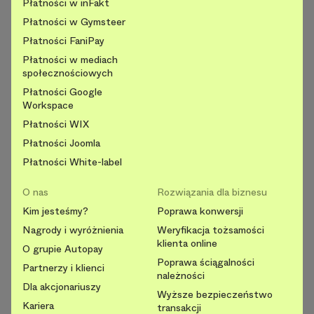
Płatności w inFakt
Płatności w Gymsteer
Płatności FaniPay
Płatności w mediach
społecznościowych
Płatności Google
Workspace
Płatności WIX
Płatności Joomla
Płatności White-label
O nas
Rozwiązania dla biznesu
Kim jesteśmy?
Poprawa konwersji
Nagrody i wyróżnienia
Weryfikacja tożsamości
klienta online
O grupie Autopay
Poprawa ściągalności
Partnerzy i klienci
należności
Dla akcjonariuszy
Wyższe bezpieczeństwo
Kariera
transakcji