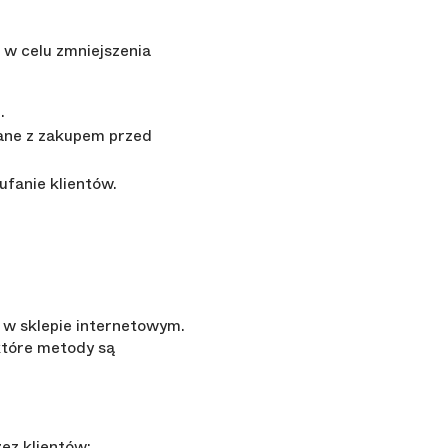
 w celu zmniejszenia
.
ane z zakupem przed
aufanie klientów.
 w sklepie internetowym.
które metody są
ez klientów;