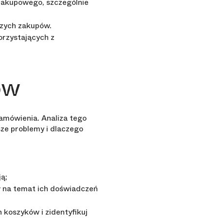
zakupowego, szczególnie
szych zakupów.
korzystających z
ów
zamówienia. Analiza tego
ze problemy i dlaczego
ją;
ów na temat ich doświadczeń
 koszyków i zidentyfikuj