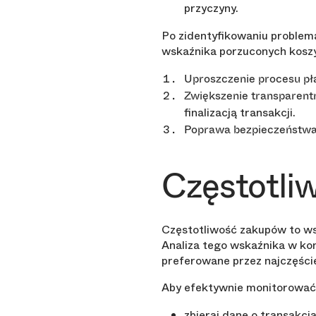
przyczyny.
Po zidentyfikowaniu problem
wskaźnika porzuconych kosz
Uproszczenie procesu pł
Zwiększenie transparent
finalizacją transakcji.
Poprawa bezpieczeństw
Częstotli
Częstotliwość zakupów to wsk
Analiza tego wskaźnika w ko
preferowane przez najczęście
Aby efektywnie monitorować
zbieraj dane o transakcj