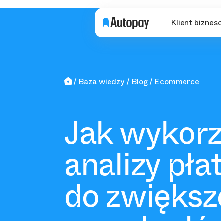
Klient biznes
Baza wiedzy
Blog
Ecommerce
Jak wykorz
analizy pła
do zwiększ