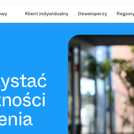
owy
Klient indywidualny
Deweloperzy
Region
ystać
tności
enia