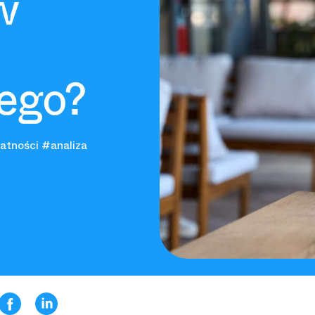
w
ego?
atności
#analiza