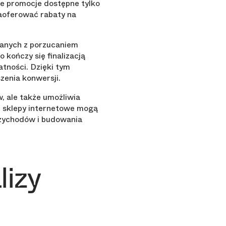
ne promocje dostępne tylko
zaoferować rabaty na
zanych z porzucaniem
 kończy się finalizacją
atności. Dzięki tym
zenia konwersji.
, ale także umożliwia
, sklepy internetowe mogą
rzychodów i budowania
lizy