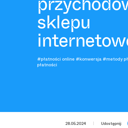
przychodó
sklepu
internetow
#płatności online
#konwersja
#metody pł
płatności
28.05.2024
Udostępnij: