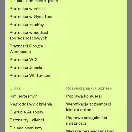
Dla platform marketplace
Płatności w inFakt
Płatności w Gymsteer
Płatności FaniPay
Płatności w mediach
społecznościowych
Płatności Google
Workspace
Płatności WIX
Płatności Joomla
Płatności White-label
O nas
Rozwiązania dla biznesu
Kim jesteśmy?
Poprawa konwersji
Nagrody i wyróżnienia
Weryfikacja tożsamości
klienta online
O grupie Autopay
Poprawa ściągalności
Partnerzy i klienci
należności
Dla akcjonariuszy
Wyższe bezpieczeństwo