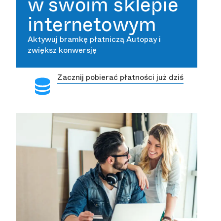
w swoim sklepie
internetowym
Aktywuj bramkę płatniczą Autopay i
zwiększ konwersję
Zacznij pobierać płatności już dziś