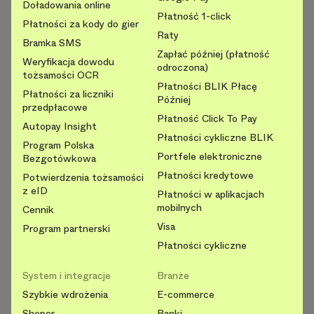
Doładowania online
Płatność 1-click
Płatności za kody do gier
Raty
Bramka SMS
Zapłać później (płatność
Weryfikacja dowodu
odroczona)
tożsamości OCR
Płatności BLIK Płacę
Płatności za liczniki
Później
przedpłacowe
Płatność Click To Pay
Autopay Insight
Płatności cykliczne BLIK
Program Polska
Portfele elektroniczne
Bezgotówkowa
Płatności kredytowe
Potwierdzenia tożsamości
z eID
Płatności w aplikacjach
mobilnych
Cennik
Visa
Program partnerski
Płatności cykliczne
System i integracje
Branże
Szybkie wdrożenia
E-commerce
Shoper
Banki