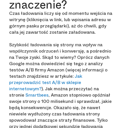
znaczenie?
Czas ładowania liczy się od momentu wejścia na
witrynę (kliknięcia w link, lub wpisania adresu w
górnym pasku przeglądarki), aż do chwili, gdy
cała jej zawartość zostanie załadowana.
Szybkość ładowania się strony ma wpływ na
, a pośrednio
współczynnik odrzuceń i konwersję
na Twoje zyski. Skąd to wiemy? Oprócz danych
Google można dowiedzieć się tego z analizy
testów A/B firmy Amazon (więcej informacji o
testach znajdziesz w artykule:
Jak
przeprowadzić test A/B w sklepie
internetowym?
). Jak można przeczytać na
stronie
, Amazon stopniowo opóźniał
Smartbees
swoje strony o 100 milisekund i sprawdzał, jakie
będą konsekwencje. Okazało się, że nawet
niewiele wydłużony czas ładowania strony
spowodował znaczące straty finansowe.
Tylko
przy jednej dodatkowej sekundzie ładowania