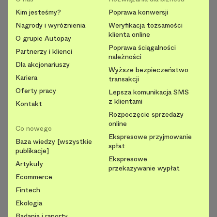
Kim jesteśmy?
Poprawa konwersji
Nagrody i wyróżnienia
Weryfikacja tożsamości
klienta online
O grupie Autopay
Poprawa ściągalności
Partnerzy i klienci
należności
Dla akcjonariuszy
Wyższe bezpieczeństwo
Kariera
transakcji
Oferty pracy
Lepsza komunikacja SMS
z klientami
Kontakt
Rozpoczęcie sprzedaży
online
Co nowego
Ekspresowe przyjmowanie
Baza wiedzy [wszystkie
spłat
publikacje]
Ekspresowe
Artykuły
przekazywanie wypłat
Ecommerce
Fintech
Ekologia
Badania i raporty