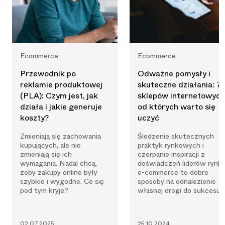
Ecommerce
Ecommerce
Przewodnik po
Odważne pomysły i
reklamie produktowej
skuteczne działania: 7
(PLA): Czym jest, jak
sklepów internetowych
działa i jakie generuje
od których warto się
koszty?
uczyć
Zmieniają się zachowania
Śledzenie skutecznych
kupujących, ale nie
praktyk rynkowych i
zmieniają się ich
czerpanie inspiracji z
wymagania. Nadal chcą,
doświadczeń liderów rynk
żeby zakupy online były
e-commerce to dobre
szybkie i wygodne. Co się
sposoby na odnalezienie
pod tym kryje?
własnej drogi do sukcesu.
02.07.2025
25.10.2024