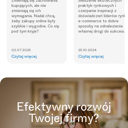
Zmieniają się zachowania
Śledzenie skutecznych
kupujących, ale nie
praktyk rynkowych i
zmieniają się ich
czerpanie inspiracji z
wymagania. Nadal chcą,
doświadczeń liderów rynk
żeby zakupy online były
e-commerce to dobre
szybkie i wygodne. Co się
sposoby na odnalezienie
pod tym kryje?
własnej drogi do sukcesu.
02.07.2025
25.10.2024
Czytaj więcej
Czytaj więcej
Efektywny rozwój
Twojej firmy?