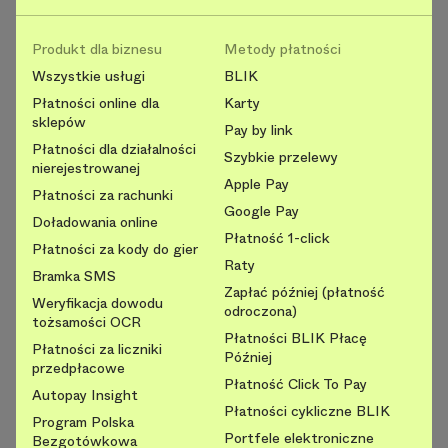
Produkt dla biznesu
Metody płatności
Wszystkie usługi
BLIK
Płatności online dla
Karty
sklepów
Pay by link
Płatności dla działalności
Szybkie przelewy
nierejestrowanej
Apple Pay
Płatności za rachunki
Google Pay
Doładowania online
Płatność 1-click
Płatności za kody do gier
Raty
Bramka SMS
Zapłać później (płatność
Weryfikacja dowodu
odroczona)
tożsamości OCR
Płatności BLIK Płacę
Płatności za liczniki
Później
przedpłacowe
Płatność Click To Pay
Autopay Insight
Płatności cykliczne BLIK
Program Polska
Portfele elektroniczne
Bezgotówkowa