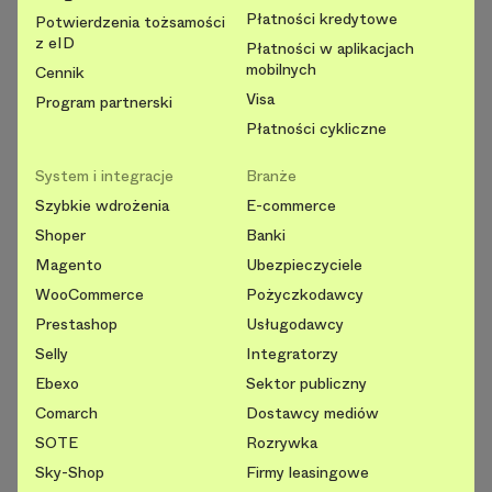
Płatności kredytowe
Potwierdzenia tożsamości
z eID
Płatności w aplikacjach
mobilnych
Cennik
Visa
Program partnerski
Płatności cykliczne
System i integracje
Branże
Szybkie wdrożenia
E-commerce
Shoper
Banki
Magento
Ubezpieczyciele
WooCommerce
Pożyczkodawcy
Prestashop
Usługodawcy
Selly
Integratorzy
Ebexo
Sektor publiczny
Comarch
Dostawcy mediów
SOTE
Rozrywka
Sky-Shop
Firmy leasingowe