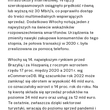
. ⅔ łączy
infrastruktury internetowej
szerokopasmowych osiągnęło prędkość równą
lub wyższą niż 30 Mbit/s, co poprawiło dostęp
do treści multimedialnych wspierających
sprzedaż. Dodatkowo Włochy notują jeden z
najwyższych na świecie wskaźników
rozpowszechnienia smartfonów. Urządzenia te
zmieniły nawyki zakupowe konsumentów do tego
stopnia, że
połowa transakcji w 2020 r. była
.
zrealizowana za pomocą telefonu
Włochy są 14. największym rynkiem przed
Brazylią i za Hiszpanią z rocznym wzrostem
rzędu 17 proc. między 2020 a 2021 r. wg
eCommerceDB. Wg szacunków rok 2022 może
zamknąć się obrotem w wysokość 46 mld euro,
co oznaczałoby wzrost o 14 proc. rok do roku. Na
tę kwotę składa się sprzedaż produktów na
poziomie 34 mld euro oraz usług za 12 mld euro.
Te ostatnie, zwłaszcza dzięki sektorowi
turystyki, wracają do poziomu sprzed pandemii i