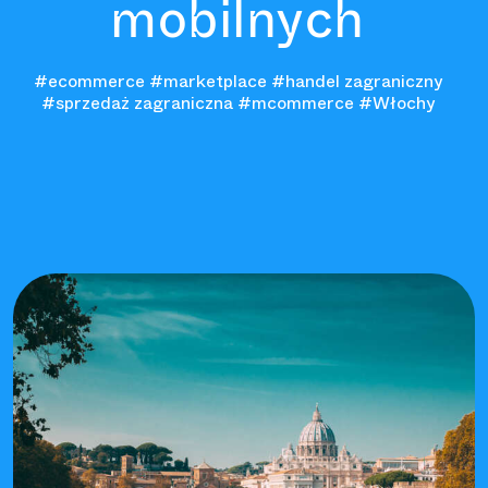
mobilnych
#ecommerce
#marketplace
#handel zagraniczny
#sprzedaż zagraniczna
#mcommerce
#Włochy