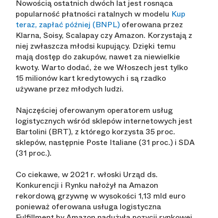
Nowością ostatnich dwóch lat jest rosnąca
popularność płatności ratalnych w modelu
Kup
teraz, zapłać później (BNPL)
oferowana przez
Klarna, Soisy, Scalapay czy Amazon. Korzystają z
niej zwłaszcza młodsi kupujący. Dzięki temu
mają dostęp do zakupów, nawet za niewielkie
kwoty. Warto dodać, że we Włoszech jest tylko
15 milionów kart kredytowych i są rzadko
używane przez młodych ludzi.
Najczęściej oferowanym operatorem usług
logistycznych wśród sklepów internetowych jest
Bartolini (BRT), z którego korzysta 35 proc.
sklepów, następnie Poste Italiane (31 proc.) i SDA
(31 proc.).
Co ciekawe, w 2021 r. włoski Urząd ds.
Konkurencji i Rynku nałożył na Amazon
rekordową grzywnę w wysokości 1,13 mld euro
ponieważ oferowana usługa logistyczna
Fulfillment by Amazon nadużyła pozycji rynkowej