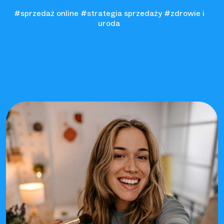
#sprzedaż online
#strategia sprzedaży
#zdrowie i
uroda