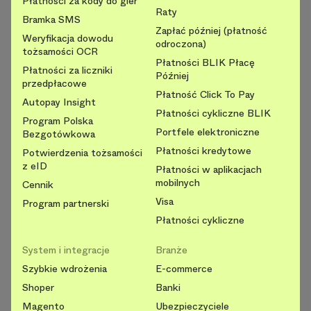
Płatności za kody do gier
Raty
Bramka SMS
Zapłać później (płatność
Weryfikacja dowodu
odroczona)
tożsamości OCR
Płatności BLIK Płacę
Płatności za liczniki
Później
przedpłacowe
Płatność Click To Pay
Autopay Insight
Płatności cykliczne BLIK
Program Polska
Portfele elektroniczne
Bezgotówkowa
Płatności kredytowe
Potwierdzenia tożsamości
z eID
Płatności w aplikacjach
mobilnych
Cennik
Visa
Program partnerski
Płatności cykliczne
System i integracje
Branże
Szybkie wdrożenia
E-commerce
Shoper
Banki
Magento
Ubezpieczyciele