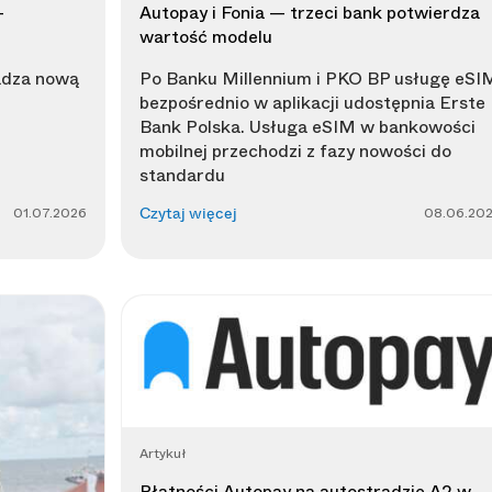
-
Autopay i Fonia — trzeci bank potwierdza
wartość modelu
adza nową
Po Banku Millennium i PKO BP usługę eSI
bezpośrednio w aplikacji udostępnia Erste
Bank Polska. Usługa eSIM w bankowości
mobilnej przechodzi z fazy nowości do
standardu
01.07.2026
08.06.20
Czytaj więcej
Artykuł
Płatności Autopay na autostradzie A2 w