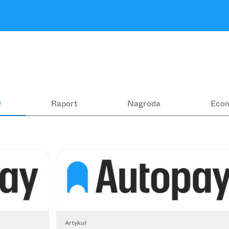
ł
Raport
Nagroda
Eco
Artykuł