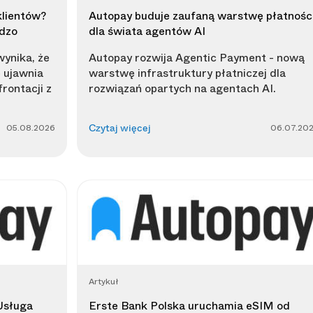
klientów?
Autopay buduje zaufaną warstwę płatnośc
rdzo
dla świata agentów AI
ynika, że
Autopay rozwija Agentic Payment - nową
 ujawnia
warstwę infrastruktury płatniczej dla
rontacji z
rozwiązań opartych na agentach AI.
05.08.2026
06.07.20
Czytaj więcej
Artykuł
Usługa
Erste Bank Polska uruchamia eSIM od