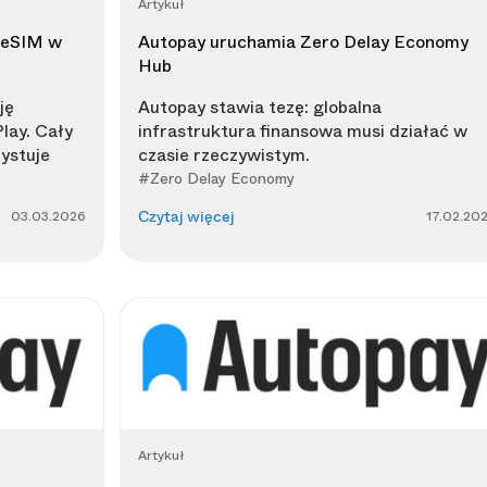
Artykuł
t eSIM w
Autopay uruchamia Zero Delay Economy
Hub
ję
Autopay stawia tezę: globalna
lay. Cały
infrastruktura finansowa musi działać w
ystuje
czasie rzeczywistym.
#Zero Delay Economy
03.03.2026
17.02.20
Czytaj więcej
Artykuł