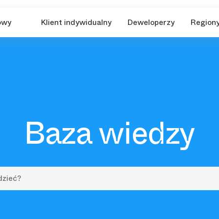
owy
Klient indywidualny
Deweloperzy
Region
Baza wiedzy