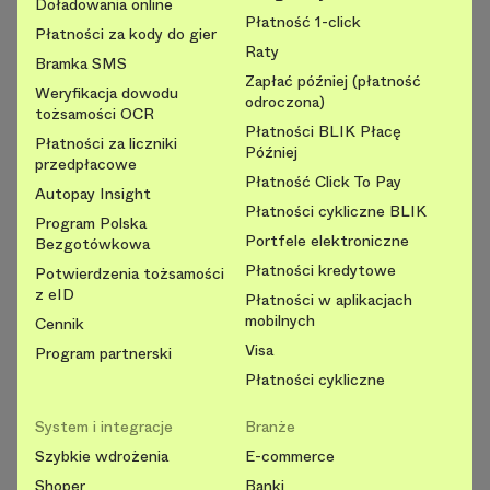
Doładowania online
Płatność 1-click
Płatności za kody do gier
Raty
Bramka SMS
Zapłać później (płatność
Weryfikacja dowodu
odroczona)
tożsamości OCR
Płatności BLIK Płacę
Płatności za liczniki
Później
przedpłacowe
Płatność Click To Pay
Autopay Insight
Płatności cykliczne BLIK
Program Polska
Portfele elektroniczne
Bezgotówkowa
Płatności kredytowe
Potwierdzenia tożsamości
z eID
Płatności w aplikacjach
mobilnych
Cennik
Visa
Program partnerski
Płatności cykliczne
System i integracje
Branże
Szybkie wdrożenia
E-commerce
Shoper
Banki