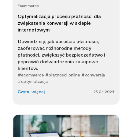
Ecommerce
Optymalizacja procesu płatności dla
zwiększenia konwersji w sklepie
internetowym
Dowiedz się, jak uprościć płatności,
zaoferować różnorodne metody
płatności, zwiększyć bezpieczeństwo i
poprawić doświadczenia zakupowe
klientów.
#ecommerce #płatności online #konwersja
#optymalizacja
25.04.2024
Czytaj więcej