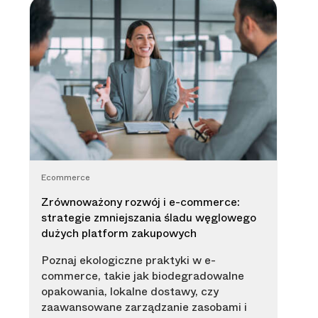
Ecommerce
Zrównoważony rozwój i e-commerce:
strategie zmniejszania śladu węglowego
dużych platform zakupowych
Poznaj ekologiczne praktyki w e-
commerce, takie jak biodegradowalne
opakowania, lokalne dostawy, czy
zaawansowane zarządzanie zasobami i