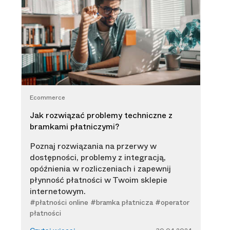
Ecommerce
Jak rozwiązać problemy techniczne z
bramkami płatniczymi?
Poznaj rozwiązania na przerwy w
dostępności, problemy z integracją,
opóźnienia w rozliczeniach i zapewnij
płynność płatności w Twoim sklepie
internetowym.
#płatności online #bramka płatnicza #operator
płatności