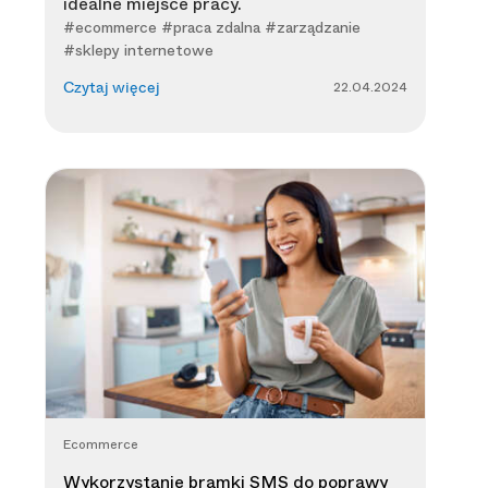
idealne miejsce pracy.
#ecommerce #praca zdalna #zarządzanie
#sklepy internetowe
22.04.2024
Czytaj więcej
Ecommerce
Wykorzystanie bramki SMS do poprawy