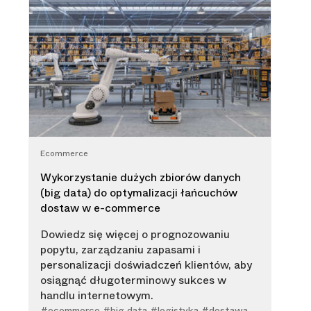
Ecommerce
Wykorzystanie dużych zbiorów danych
(big data) do optymalizacji łańcuchów
dostaw w e-commerce
Dowiedz się więcej o prognozowaniu
popytu, zarządzaniu zapasami i
personalizacji doświadczeń klientów, aby
osiągnąć długoterminowy sukces w
handlu internetowym.
#ecommerce #big data #logistyka #dostawa