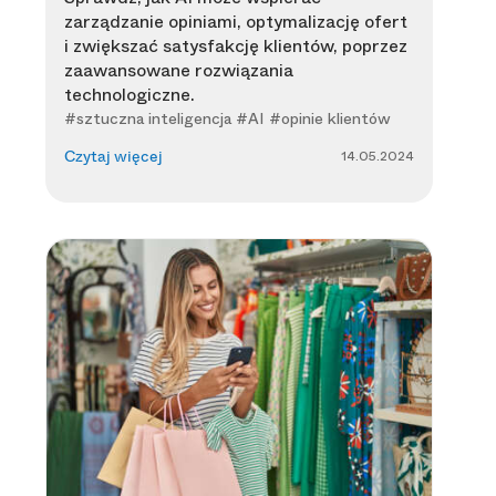
zarządzanie opiniami, optymalizację ofert
i zwiększać satysfakcję klientów, poprzez
zaawansowane rozwiązania
technologiczne.
#sztuczna inteligencja #AI #opinie klientów
14.05.2024
Czytaj więcej