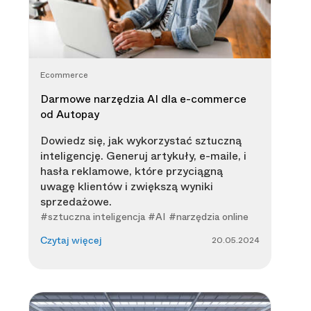
Ecommerce
Darmowe narzędzia AI dla e-commerce
od Autopay
Dowiedz się, jak wykorzystać sztuczną
inteligencję. Generuj artykuły, e-maile, i
hasła reklamowe, które przyciągną
uwagę klientów i zwiększą wyniki
sprzedażowe.
#sztuczna inteligencja #AI #narzędzia online
20.05.2024
Czytaj więcej