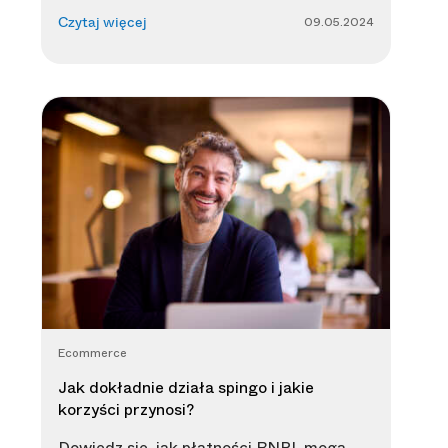
09.05.2024
Czytaj więcej
Ecommerce
Jak dokładnie działa spingo i jakie
korzyści przynosi?
Dowiedz się, jak płatności BNPL mogą