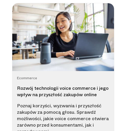
Ecommerce
Rozwój technologii voice commerce i jego
wpływ na przyszłość zakupów online
Poznaj korzyści, wyzwania i przyszłość
zakupów za pomocą głosu. Sprawdź
możliwości, jakie voice commerce otwiera
zarówno przed konsumentami, jak i