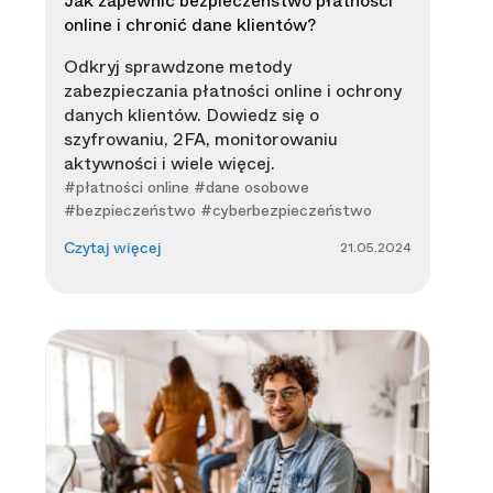
Jak zapewnić bezpieczeństwo płatności
online i chronić dane klientów?
Odkryj sprawdzone metody
zabezpieczania płatności online i ochrony
danych klientów. Dowiedz się o
szyfrowaniu, 2FA, monitorowaniu
aktywności i wiele więcej.
#płatności online #dane osobowe
#bezpieczeństwo #cyberbezpieczeństwo
21.05.2024
Czytaj więcej