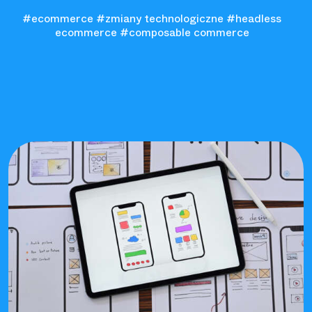
#ecommerce
#zmiany technologiczne
#headless
ecommerce
#composable commerce