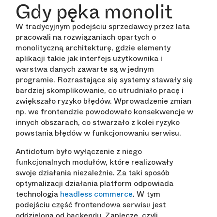
Gdy pęka monolit
W tradycyjnym podejściu sprzedawcy przez lata
pracowali na rozwiązaniach opartych o
monolityczną architekturę, gdzie elementy
aplikacji takie jak interfejs użytkownika i
warstwa danych zawarte są w jednym
programie. Rozrastające się systemy stawały się
bardziej skomplikowanie, co utrudniało pracę i
zwiększało ryzyko błędów. Wprowadzenie zmian
np. we frontendzie powodowało konsekwencje w
innych obszarach, co stwarzało z kolei ryzyko
powstania błędów w funkcjonowaniu serwisu.
Antidotum było wyłączenie z niego
funkcjonalnych modułów, które realizowały
swoje działania niezależnie. Za taki sposób
optymalizacji działania platform odpowiada
technologia
headless commerce
. W tym
podejściu
część frontendowa serwisu jest
. Zaplecze, czyli
oddzielona od backendu