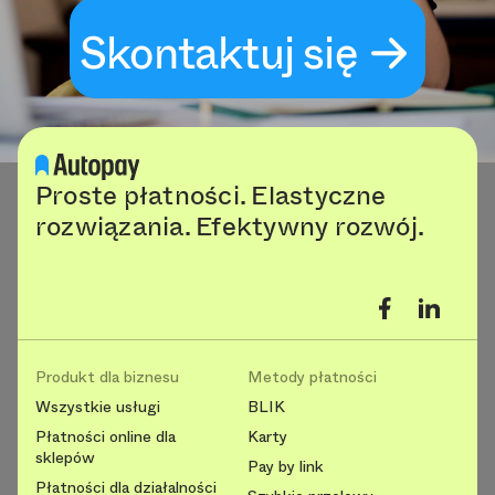
Skontaktuj się
Proste płatności. Elastyczne
rozwiązania. Efektywny rozwój.
Produkt dla biznesu
Metody płatności
Wszystkie usługi
BLIK
Płatności online dla
Karty
sklepów
Pay by link
Płatności dla działalności