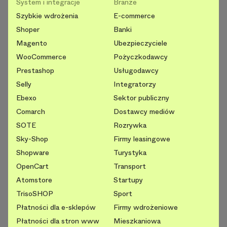
System i integracje
Branże
Szybkie wdrożenia
E-commerce
Shoper
Banki
Magento
Ubezpieczyciele
WooCommerce
Pożyczkodawcy
Prestashop
Usługodawcy
Selly
Integratorzy
Ebexo
Sektor publiczny
Comarch
Dostawcy mediów
SOTE
Rozrywka
Sky-Shop
Firmy leasingowe
Shopware
Turystyka
OpenCart
Transport
Atomstore
Startupy
TrisoSHOP
Sport
Płatności dla e-sklepów
Firmy wdrożeniowe
Płatności dla stron www
Mieszkaniowa