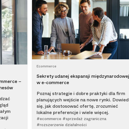
Ecommerce
Sekrety udanej ekspansji międzynarodowe
ommerce –
w e-commerce
znesów
Poznaj strategie i dobre praktyki dla firm
ądzać
planujących wejście na nowe rynki. Dowied
gląd
się, jak dostosować ofertę, zrozumieć
małym
lokalne preferencje i wiele więcej.
acji
#ecommerce #sprzedaż zagraniczna
#rozszerzenie działalności