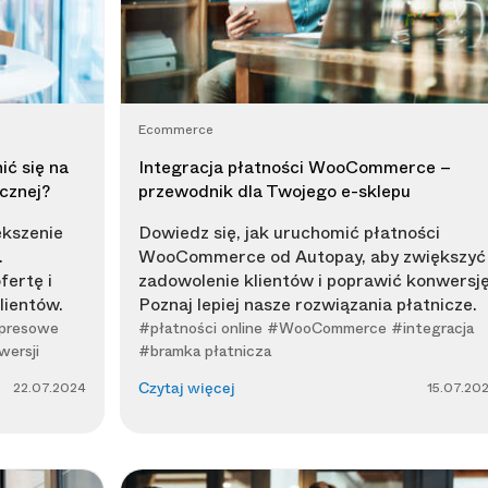
Ecommerce
ić się na
Integracja płatności WooCommerce –
cznej?
przewodnik dla Twojego e-sklepu
ększenie
Dowiedz się, jak uruchomić płatności
.
WooCommerce od Autopay, aby zwiększyć
fertę i
zadowolenie klientów i poprawić konwersję
lientów.
Poznaj lepiej nasze rozwiązania płatnicze.
spresowe
#płatności online #WooCommerce #integracja
wersji
#bramka płatnicza
22.07.2024
15.07.20
Czytaj więcej