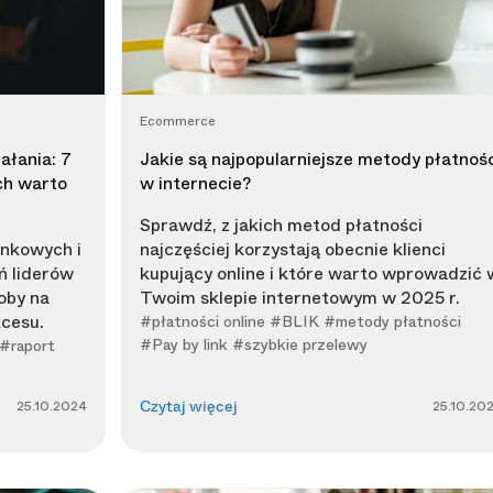
Ecommerce
ałania: 7
Jakie są najpopularniejsze metody płatnośc
ch warto
w internecie?
Sprawdź, z jakich metod płatności
ynkowych i
najczęściej korzystają obecnie klienci
ń liderów
kupujący online i które warto wprowadzić 
oby na
Twoim sklepie internetowym w 2025 r.
kcesu.
#płatności online #BLIK #metody płatności
#Pay by link #szybkie przelewy
#raport
25.10.2024
25.10.20
Czytaj więcej