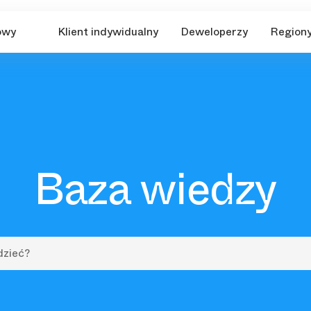
owy
Klient indywidualny
Deweloperzy
Region
Baza wiedzy