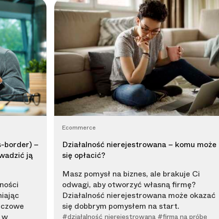
Ecommerce
-border) –
Działalność nierejestrowana – komu może
wadzić ją
się opłacić?
Masz pomysł na biznes, ale brakuje Ci
ności
odwagi, aby otworzyć własną firmę?
iając
Działalność nierejestrowana może okazać
luczowe
się dobbrym pomysłem na start.
 w
#działalność nierejestrowana #firma na próbę