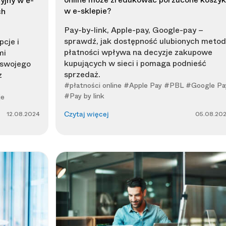
yjny w e-
w e-sklepie?
ch
Pay-by-link, Apple-pay, Google-pay –
sprawdź, jak dostępność ulubionych metod
cje i
płatności wpływa na decyzje zakupowe
mi
kupujących w sieci i pomaga podnieść
 swojego
sprzedaż.
z
#płatności online #Apple Pay #PBL #Google Pa
#Pay by link
je
12.08.2024
05.08.20
Czytaj więcej