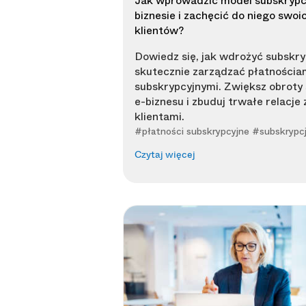
Jak wprowadzić model subskrypc
biznesie i zachęcić do niego swoi
klientów?
Dowiedz się, jak wdrożyć subskryp
skutecznie zarządzać płatnościa
subskrypcyjnymi. Zwiększ obroty
e-biznesu i zbuduj trwałe relacje 
klientami.
#płatności subskrypcyjne #subskrypc
Czytaj więcej