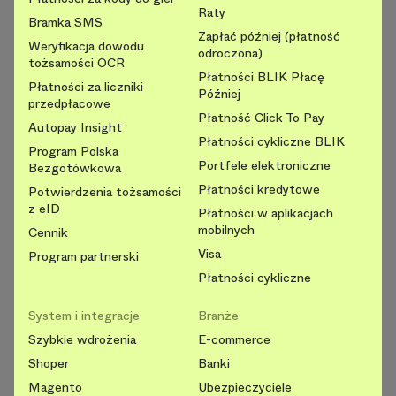
Raty
Bramka SMS
Zapłać później (płatność
Weryfikacja dowodu
odroczona)
tożsamości OCR
Płatności BLIK Płacę
Płatności za liczniki
Później
przedpłacowe
Płatność Click To Pay
Autopay Insight
Płatności cykliczne BLIK
Program Polska
Portfele elektroniczne
Bezgotówkowa
Płatności kredytowe
Potwierdzenia tożsamości
z eID
Płatności w aplikacjach
mobilnych
Cennik
Visa
Program partnerski
Płatności cykliczne
System i integracje
Branże
Szybkie wdrożenia
E-commerce
Shoper
Banki
Magento
Ubezpieczyciele