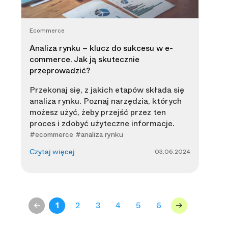
Ecommerce
Analiza rynku – klucz do sukcesu w e-
commerce. Jak ją skutecznie
przeprowadzić?
Przekonaj się, z jakich etapów składa się
analiza rynku. Poznaj narzędzia, których
możesz użyć, żeby przejść przez ten
proces i zdobyć użyteczne informacje.
#ecommerce #analiza rynku
03.06.2024
Czytaj więcej
<-
1
2
3
4
5
6
->