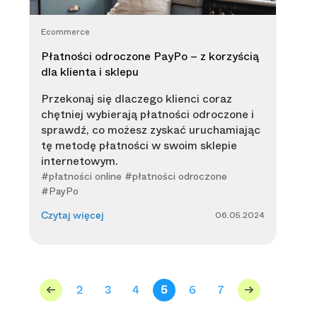
Ecommerce
Płatności odroczone PayPo – z korzyścią
dla klienta i sklepu
Przekonaj się dlaczego klienci coraz
chętniej wybierają płatności odroczone i
sprawdź, co możesz zyskać uruchamiając
tę metodę płatności w swoim sklepie
internetowym.
#płatności online #płatności odroczone
#PayPo
06.05.2024
Czytaj więcej
<-
2
3
4
5
6
7
->