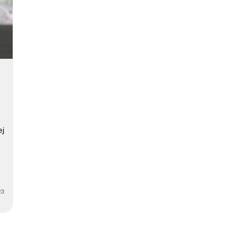
ej
23