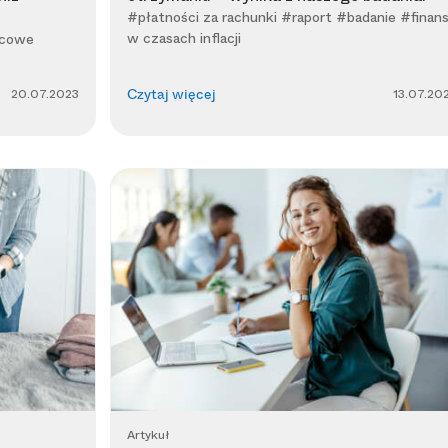
#płatności za rachunki #raport #badanie #finan
w czasach inflacji
acowe
20.07.2023
13.07.20
Czytaj więcej
Artykuł