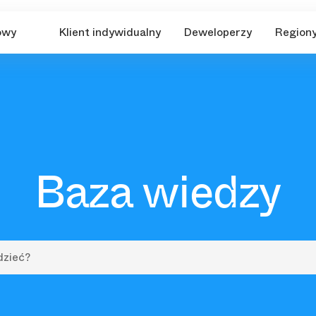
owy
Klient indywidualny
Deweloperzy
Region
Baza wiedzy