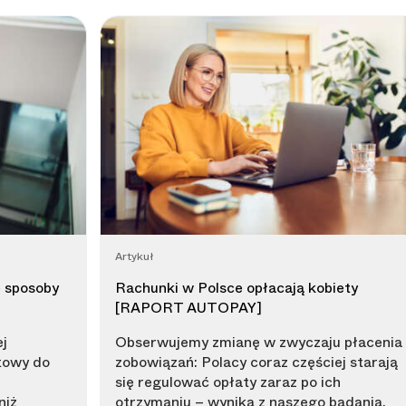
Artykuł
 sposoby
Rachunki w Polsce opłacają kobiety
[RAPORT AUTOPAY]
j
Obserwujemy zmianę w zwyczaju płacenia
towy do
zobowiązań: Polacy coraz częściej starają
się regulować opłaty zaraz po ich
niż
otrzymaniu – wynika z naszego badania.