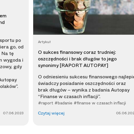
dem
nd
sportu po
Artykuł
era go, od
O sukces finansowy coraz trudniej:
. Na tę
oszczędności i brak długów to jego
m wygoda i
synonimy [RAPORT AUTOPAY]
czowy, gdy
O odniesieniu sukcesu finansowego najlepi
Autopay
świadczy posiadanie oszczędności oraz
olaków”.
brak długów – wynika z badania Autopay
“Finanse w czasach inflacji”.
#raport #badanie #finanse w czasach inflacji
07.06.2023
05.06.20
Czytaj więcej