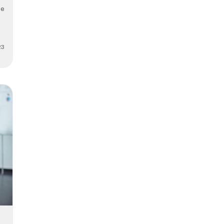
se
23