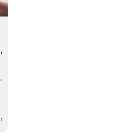
i
e
23